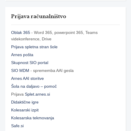
Prijava računalništvo
Oblak 365
- Word 365, powerpoint 365, Teams
videkonference, Drive
Prijava spletna stran šole
Arnes pošta
Skupnost SIO portal
SIO MDM
- sprememba AAI gesla
Arnes AAI storitve
Šola na daljavo – pomoč
Prijava
Splet.arnes.si
Didaktične igre
Kolesarski izpit
Kolesarska tekmovanja
Safe.si