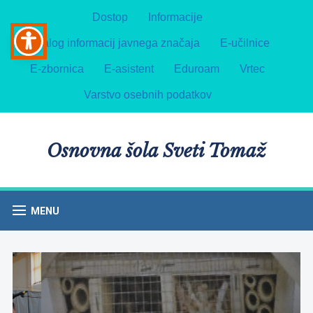
Dostop
Informacije
Katalog informacij javnega značaja
E-učilnice
E-zbornica
E-asistent
Eduroam
Vrtec
Varstvo osebnih podatkov
Osnovna šola Sveti Tomaž
MENU