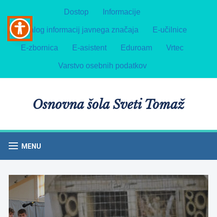
Dostop
Informacije
Katalog informacij javnega značaja
E-učilnice
E-zbornica
E-asistent
Eduroam
Vrtec
Varstvo osebnih podatkov
Osnovna šola Sveti Tomaž
MENU