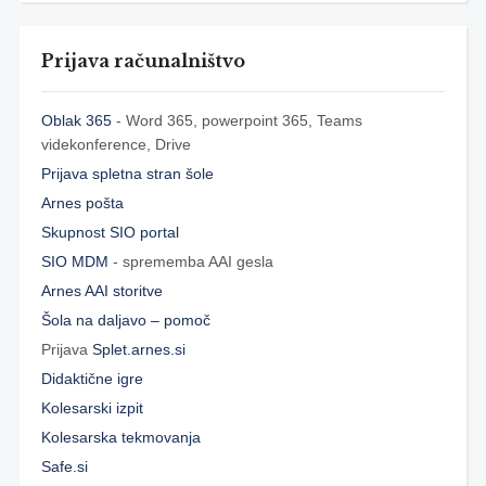
Prijava računalništvo
Oblak 365
- Word 365, powerpoint 365, Teams
videkonference, Drive
Prijava spletna stran šole
Arnes pošta
Skupnost SIO portal
SIO MDM
- sprememba AAI gesla
Arnes AAI storitve
Šola na daljavo – pomoč
Prijava
Splet.arnes.si
Didaktične igre
Kolesarski izpit
Kolesarska tekmovanja
Safe.si