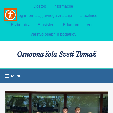
Dostop
Informacije
Katalog informacij javnega značaja
E-učilnice
E-zbornica
E-asistent
Eduroam
Vrtec
Varstvo osebnih podatkov
Osnovna šola Sveti Tomaž
MENU