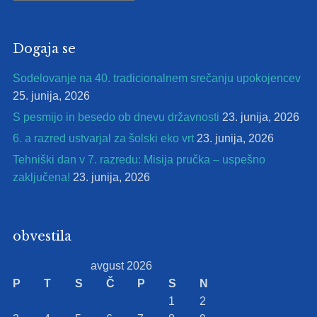
prispevkov
Dogaja se
Sodelovanje na 40. tradicionalnem srečanju upokojencev
25. junija, 2026
S pesmijo in besedo ob dnevu državnosti
23. junija, 2026
6. a razred ustvarjal za šolski eko vrt
23. junija, 2026
Tehniški dan v 7. razredu: Misija pručka – uspešno
zaključena!
23. junija, 2026
obvestila
avgust 2026
P
T
S
Č
P
S
N
1
2