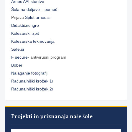
Arnes AAI storitve
Šola na daljavo – pomoč
Prijava
Splet.arnes.si
Didaktične igre
Kolesarski izpit
Kolesarska tekmovanja
Safe.si
F secure
- antivirusni program
Bober
Nalaganje fotografij
Računalniški krožek 1r
Računalniški krožek 2r
Projekti in priznanaja naše šole