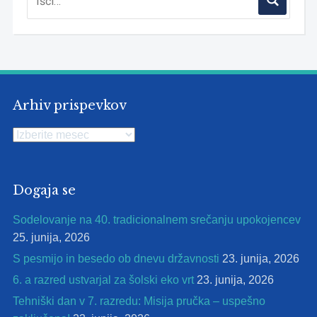
Arhiv prispevkov
Arhiv
prispevkov
Dogaja se
Sodelovanje na 40. tradicionalnem srečanju upokojencev
25. junija, 2026
S pesmijo in besedo ob dnevu državnosti
23. junija, 2026
6. a razred ustvarjal za šolski eko vrt
23. junija, 2026
Tehniški dan v 7. razredu: Misija pručka – uspešno