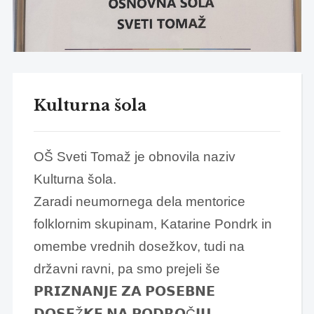
Kulturna šola
OŠ Sveti Tomaž je obnovila naziv
Kulturna šola.
Zaradi neumornega dela mentorice
folklornim skupinam, Katarine Pondrk in
omembe vrednih dosežkov, tudi na
državni ravni, pa smo prejeli še
𝗣𝗥𝗜𝗭𝗡𝗔𝗡𝗝𝗘 𝗭𝗔 𝗣𝗢𝗦𝗘𝗕𝗡𝗘
𝗗𝗢𝗦𝗘Ž𝗞𝗘 𝗡𝗔 𝗣𝗢𝗗𝗥𝗢Č𝗝𝗨