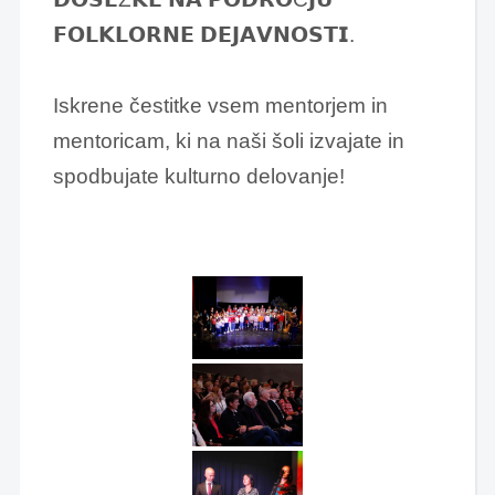
𝗙𝗢𝗟𝗞𝗟𝗢𝗥𝗡𝗘 𝗗𝗘𝗝𝗔𝗩𝗡𝗢𝗦𝗧𝗜.
Iskrene čestitke vsem mentorjem in
mentoricam, ki na naši šoli izvajate in
spodbujate kulturno delovanje!