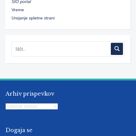
SIO portal
Vreme
Urejanje spletne strani
Arhiv prispevkov
Arhiv
prispevkov
Dogaja se