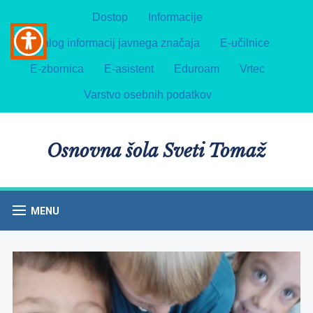
Dostop
Informacije
Katalog informacij javnega značaja
E-učilnice
E-zbornica
E-asistent
Eduroam
Vrtec
Varstvo osebnih podatkov
Osnovna šola Sveti Tomaž
MENU