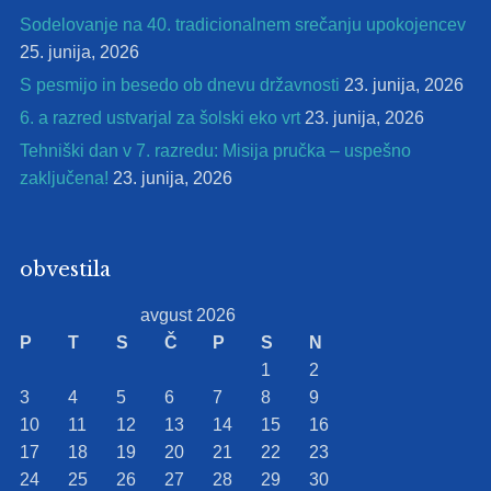
Sodelovanje na 40. tradicionalnem srečanju upokojencev
25. junija, 2026
S pesmijo in besedo ob dnevu državnosti
23. junija, 2026
6. a razred ustvarjal za šolski eko vrt
23. junija, 2026
Tehniški dan v 7. razredu: Misija pručka – uspešno
zaključena!
23. junija, 2026
obvestila
avgust 2026
P
T
S
Č
P
S
N
1
2
3
4
5
6
7
8
9
10
11
12
13
14
15
16
17
18
19
20
21
22
23
24
25
26
27
28
29
30