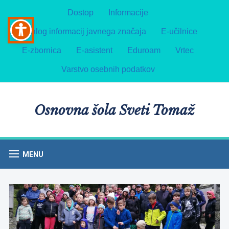
Dostop
Informacije
Katalog informacij javnega značaja
E-učilnice
E-zbornica
E-asistent
Eduroam
Vrtec
Varstvo osebnih podatkov
Osnovna šola Sveti Tomaž
MENU