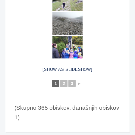
[SHOW AS SLIDESHOW]
1
2
3
►
(Skupno 365 obiskov, današnjih obiskov
1)