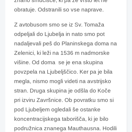
znano smučišče, ki pa že vrsto let ne
obratuje. Odstranili so vse naprave.
Z avtobusom smo se iz Sv. Tomaža
odpeljali do Ljubelja in nato smo pot
nadaljevali peš do Planinskega doma na
Zelenici, ki leži na 1536 m nadmorske
višine. Od doma se je ena skupina
povzpela na Ljubeljščico. Ker pa je bila
megla, nismo mogli videti na avstrijsko
stran. Druga skupina je odšla do Koče
pri izviru Završnice. Ob povratku smo si
pod Ljubeljem ogledali še ostanke
koncentracijskega taborišča, ki je bilo
podružnica znanega Mauthausna. Hodili