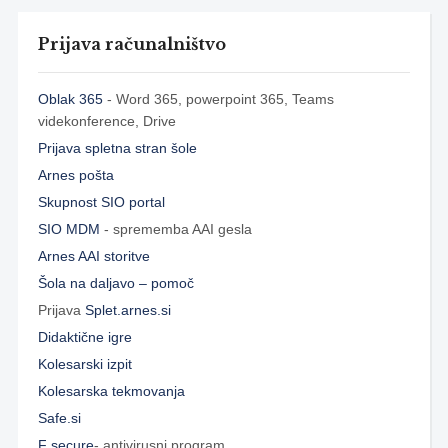
Prijava računalništvo
Oblak 365
- Word 365, powerpoint 365, Teams
videkonference, Drive
Prijava spletna stran šole
Arnes pošta
Skupnost SIO portal
SIO MDM
- sprememba AAI gesla
Arnes AAI storitve
Šola na daljavo – pomoč
Prijava
Splet.arnes.si
Didaktične igre
Kolesarski izpit
Kolesarska tekmovanja
Safe.si
F secure
- antivirusni program