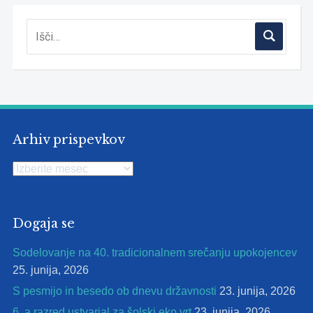
Arhiv prispevkov
Arhiv
prispevkov
Dogaja se
Sodelovanje na 40. tradicionalnem srečanju upokojencev
25. junija, 2026
S pesmijo in besedo ob dnevu državnosti
23. junija, 2026
6. a razred ustvarjal za šolski eko vrt
23. junija, 2026